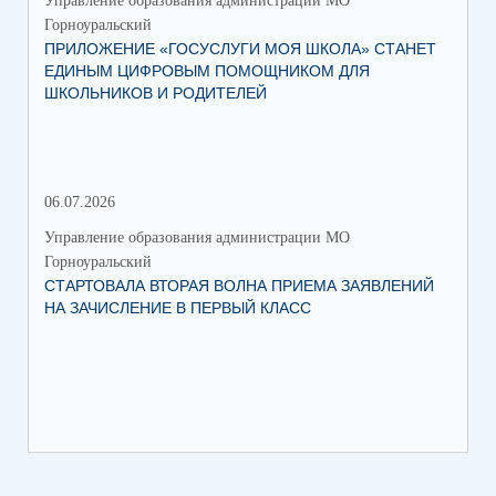
Управление образования администрации МО
Упр
Горноуральский
Гор
ПРИЛОЖЕНИЕ «ГОСУСЛУГИ МОЯ ШКОЛА» СТАНЕТ
В 
ЕДИНЫМ ЦИФРОВЫМ ПОМОЩНИКОМ ДЛЯ
МУ
ШКОЛЬНИКОВ И РОДИТЕЛЕЙ
ПР
06.07.2026
16.
Управление образования администрации МО
Упр
Горноуральский
Гор
СТАРТОВАЛА ВТОРАЯ ВОЛНА ПРИЕМА ЗАЯВЛЕНИЙ
ВО
НА ЗАЧИСЛЕНИЕ В ПЕРВЫЙ КЛАСС
СО