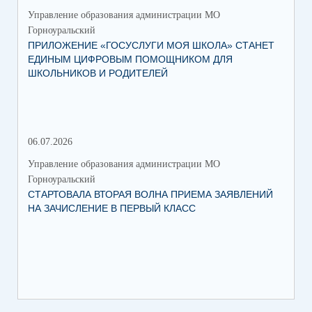
Управление образования администрации МО
Упр
Горноуральский
Гор
ПРИЛОЖЕНИЕ «ГОСУСЛУГИ МОЯ ШКОЛА» СТАНЕТ
В 
ЕДИНЫМ ЦИФРОВЫМ ПОМОЩНИКОМ ДЛЯ
МУ
ШКОЛЬНИКОВ И РОДИТЕЛЕЙ
ПР
06.07.2026
16.
Управление образования администрации МО
Упр
Горноуральский
Гор
СТАРТОВАЛА ВТОРАЯ ВОЛНА ПРИЕМА ЗАЯВЛЕНИЙ
ВО
НА ЗАЧИСЛЕНИЕ В ПЕРВЫЙ КЛАСС
СО