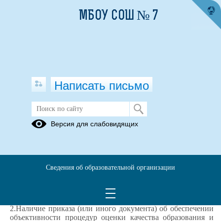
МБОУ СОШ № 7
Написать письмо
Мониторинг объективности ОО
Версия для слабовидящих
1.Наличие приказов об утверждении сроков,
ответственных, порядка, регламентов проведения
независимых оценочных процедур (ВПР, ОГЭ, ЕГЭ и
олимпиад школьников).
Сведения об образовательной организации
Приказ № 85-ОД на школьный этап ВсОШ
2020-2021
учебный год
Приказ № 18-ОД от 12.03.2021 Об организации ВПР.pdf
2.Наличие приказа (или иного документа) об обеспечении
объективности процедур оценки качества образования и