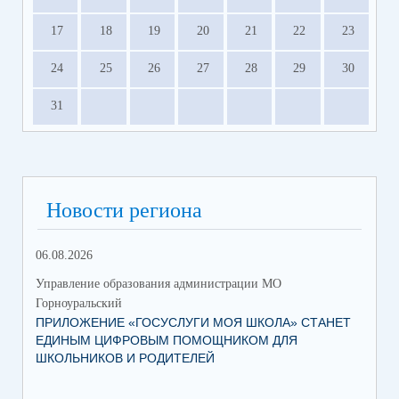
17
18
19
20
21
22
23
24
25
26
27
28
29
30
31
Новости региона
06.08.2026
23.
Управление образования администрации МО
Упр
Горноуральский
Гор
ПРИЛОЖЕНИЕ «ГОСУСЛУГИ МОЯ ШКОЛА» СТАНЕТ
В 
ЕДИНЫМ ЦИФРОВЫМ ПОМОЩНИКОМ ДЛЯ
МУ
ШКОЛЬНИКОВ И РОДИТЕЛЕЙ
ПР